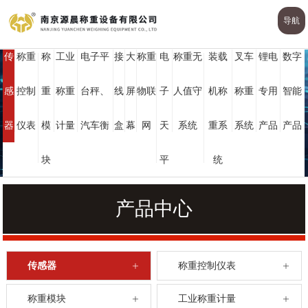
导航
传
称重
称
工业
电子平
接
大
称重
电
称重无
装载
叉车
锂电
数字
PRODUCTS CENTER
感
控制
重
称重
台秤、
线
屏
物联
子
人值守
机称
称重
专用
智能
产品中心
器
仪表
模
计量
汽车衡
盒
幕
网
天
系统
重系
系统
产品
产品
块
平
统
产品中心
传感器
称重控制仪表
称重模块
工业称重计量